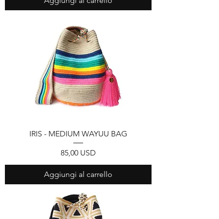
Aggiungi al carrello
IRIS - MEDIUM WAYUU BAG
Prezzo
85,00 USD
Aggiungi al carrello