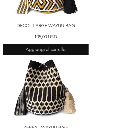
DECO - LARGE WAYUU BAG
Prezzo
105,00 USD
Aggiungi al carrello
ZEBRA - WAYUU BAG