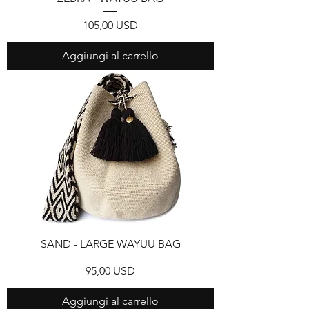
Prezzo
105,00 USD
Aggiungi al carrello
SAND - LARGE WAYUU BAG
Prezzo
95,00 USD
Aggiungi al carrello